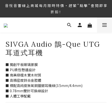
8/6 ~ 8/9 第36屆 TAA 國 際 Hi-End 音 響 大 展 情 熱 開 演 ‧  音 悅 
音 悅 音 響 線 上 商 城 每 月 限 時 特 價 ‧ 趕 緊 " 點 擊 " 查 閱 即 享 
音 響 1127 號 房 期 待 與 您 相 見
折 扣！
8/6 ~ 8/9 第36屆 TAA 國 際 Hi-End 音 響 大 展 情 熱 開 演 ‧  音 悅 
音 響 1127 號 房 期 待 與 您 相 見
SIVGA Audio 鵲-Que UTG
耳道式耳機
■ 獨創平板玻璃振膜
■ PU柔性懸邊設計
■ 南美綠檀木實木材質
■ 高精密度鋅合金腔體
■ 標配高純度無氧銅鍍銀耳機線(3.5mm/4.4mm)
■ 0.78mm雙針可換線設計
■ 人體工學配戴