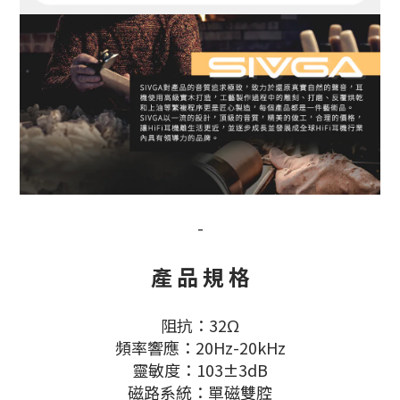
-
產 品 規 格
阻抗：32Ω
頻率響應：20Hz-20kHz
靈敏度：103±3dB
磁路系統：單磁雙腔