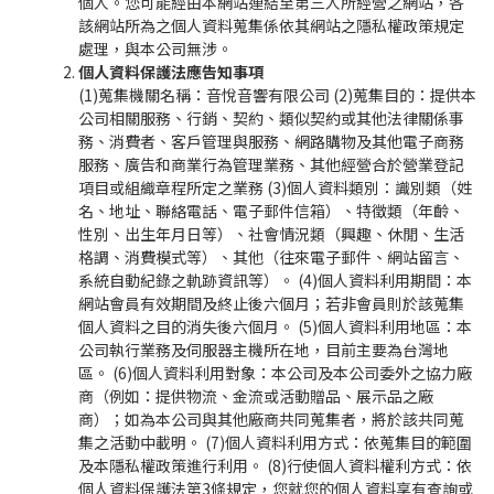
個人。您可能經由本網站連結至第三人所經營之網站，各
該網站所為之個人資料蒐集係依其網站之隱私權政策規定
處理，與本公司無涉。
個人資料保護法應告知事項
(1)蒐集機關名稱：音悅音響有限公司 (2)蒐集目的：提供本
公司相關服務、行銷、契約、類似契約或其他法律關係事
務、消費者、客戶管理與服務、網路購物及其他電子商務
服務、廣告和商業行為管理業務、其他經營合於營業登記
項目或組織章程所定之業務 (3)個人資料類別：識別類（姓
名、地址、聯絡電話、電子郵件信箱）、特徵類（年齡、
性別、出生年月日等）、社會情況類（興趣、休閒、生活
格調、消費模式等）、其他（往來電子郵件、網站留言、
系統自動紀錄之軌跡資訊等）。 (4)個人資料利用期間：本
網站會員有效期間及終止後六個月；若非會員則於該蒐集
個人資料之目的消失後六個月。 (5)個人資料利用地區：本
公司執行業務及伺服器主機所在地，目前主要為台灣地
區。 (6)個人資料利用對象：本公司及本公司委外之協力廠
商（例如：提供物流、金流或活動贈品、展示品之廠
商）；如為本公司與其他廠商共同蒐集者，將於該共同蒐
集之活動中載明。 (7)個人資料利用方式：依蒐集目的範圍
及本隱私權政策進行利用。 (8)行使個人資料權利方式：依
個人資料保護法第3條規定，您就您的個人資料享有查詢或