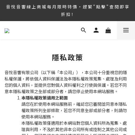
8/6 ~ 8/9 第36屆 TAA 國 際 Hi-End 音 響 大 展 情 熱 開 演 ‧  音 悅 
音 悅 音 響 線 上 商 城 每 月 限 時 特 價 ‧ 趕 緊 " 點 擊 " 查 閱 即 享 
音 響 1127 號 房 期 待 與 您 相 見
折 扣！
8/6 ~ 8/9 第36屆 TAA 國 際 Hi-End 音 響 大 展 情 熱 開 演 ‧  音 悅 
音 響 1127 號 房 期 待 與 您 相 見
隱私政策
音悅音響有限公司（以下稱「本公司」），本公司十分重視您的隱
私權保護，將依個人資料保護法及本隱私權政策蒐集、處理及利用
您的個人資料，並提供您對個人資料權利之行使與保護。若您不同
意本隱私權政策之全部或部分者，請您停止使用本網站服務。
本隱私權政策適用之範圍
請您在於使用本網站服務前，確認您已審閱並同意本隱私
權政策所列全部條款，若您不同意全部或部分者，則請勿
使用本網站服務。
本隱私權政策僅適用於本網站對您個人資料所為蒐集、處
理與利用，不及於其他非本公司所有或控制之其他公司或