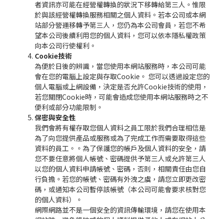
者資訊亦可能在經營權轉換的狀況下移轉給第三人。惟限
於與該經營權轉換服務相關之個人資料。若本公司或本網
站部分營運移轉予第三人，您仍為本公司會員，若您不希
望本公司後續利用您的個人資料，您可以依本隱私權政策
向本公司行使權利。
Cookie技術
為便於日後的辨識，當您使用本網站服務時，本公司可能
會在您的電腦上設定與存取Cookie。 您可以透過設定您的
個人電腦或上網設備，決定是否允許Cookie技術的使用，
若您關閉Cookie時，可能會造成您使用本網站服務時之不
便利或部分功能限制。
保密與安全性
我們會將有權存取您個人資料之員工限於我們合理相信是
為了向您提供產品或服務或為了完成工作而需要取得這些
資料的員工。。為了保護您的帳戶及個人資料的安全，請
您不要任意將個人帳號、密碼提供予第三人或允許第三人
以您的個人資料申請帳號、密碼，否則，相關責任由您自
行負擔。若您的帳號、密碼有外洩之虞，請您立即更改密
碼，或通知本公司暫停該帳號（本公司可能會要求核對您
的個人資料）。
網際網路並不是一個安全的資訊傳輸環境，請您在使用本