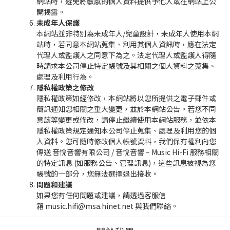
網站時，避免將敏感的個人資料提供予他人或在網站上公
開揭露。
未成年人保護
本網站並非特別為未成年人/兒童設計，未成年人使用本網
站時，若同意本網站蒐集、利用其個人資訊時，應在法定
代理人或監護人之同意下為之。法定代理人或監護人得隨
時請求本公司停止特定帳號及其相關之個人資料之蒐集、
處理及利用行為。
隱私權政策之修改
隱私權政策如經修改，本網站將以您所提供之電子郵件或
簡訊通知您相關之重大變更，並於本網站公告。若您不同
意該等變更或修改，請停止繼續使用本網站服務，並依本
隱私權政策規定通知本公司停止蒐集、處理及利用您的個
人資料。您可隨時修改個人帳號資料，我們保有權利向您
傳送 音悅音響有限公司 / 音悅音響 – Music Hi-Fi 服務相關
的特定訊息 (如服務公告、管理訊息)，這些訊息被視為您
帳號的一部分，您無法選擇退出接收。
問題和建議
如果您有任何問題或建議，請透過客服信
箱
music.hifi@msa.hinet.net
與我們聯絡。