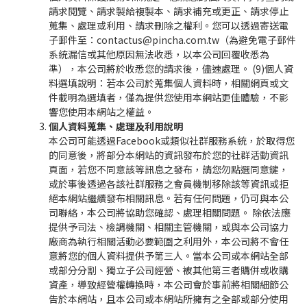
請求閱覽、請求製給複製本、請求補充或更正、請求停止
蒐集、處理或利用、請求刪除之權利。您可以透過寄送電
子郵件至：contactus@pincha.com.tw（為避免電子郵件
系統漏信或其他原因無法收悉，以本公司回覆收悉為
準），本公司將於收悉您的請求後，儘速處理。 (9)個人資
料選填說明：若本公司於蒐集個人資料時，相關網頁或文
件載明為選填者，僅為提供您使用本網站更佳體驗，不影
響您使用本網站之權益。
個人資料蒐集、處理及利用說明
本公司可能透過Facebook或類似社群服務系統，於取得您
的同意後，將部分本網站的資訊發布於您的社群活動資訊
頁面，若您不同意該等訊息之發布，請您勿點選同意鍵，
或於事後透過各該社群服務之會員機制移除該等資訊或拒
絕本網站繼續發布相關訊息。若有任何問題，仍可與本公
司聯絡，本公司將協助您確認、處理相關問題。 除依法應
提供予司法、檢調機關、相關主管機關，或與本公司協力
廠商為執行相關活動必要範圍之利用外，本公司將不會任
意將您的個人資料提供予第三人。當本公司或本網站全部
或部分分割、獨立子公司經營、被其他第三者購併或收購
資產，導致經營權轉換時，本公司會於事前將相關細節公
告於本網站，且本公司或本網站所擁有之全部或部分使用