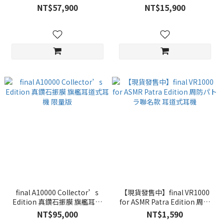
NT$57,900
NT$15,900
final A10000 Collector’s
【現貨發售中】final VR1000
Edition 真鑽石振膜 旗艦耳道
for ASMR Patra Edition 周防
式耳機 限量版
パトラ聯名款 耳道式耳機
NT$95,000
NT$1,590