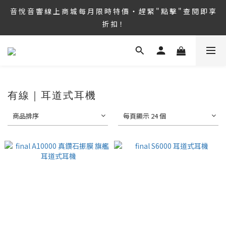
8/6 ~ 8/9 第36屆 TAA 國 際 Hi-End 音 響 大 展 情 熱 開 演 ‧  音 悅 
音 悅 音 響 線 上 商 城 每 月 限 時 特 價 ‧ 趕 緊 " 點 擊 " 查 閱 即 享 
音 響 1127 號 房 期 待 與 您 相 見
折 扣！
8/6 ~ 8/9 第36屆 TAA 國 際 Hi-End 音 響 大 展 情 熱 開 演 ‧  音 悅 
音 響 1127 號 房 期 待 與 您 相 見
有線｜耳道式耳機
商品排序
每頁顯示 24 個