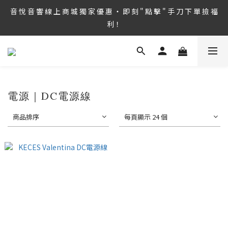
8/6 ~ 8/9 第36屆 TAA 國 際 Hi-End 音 響 大 展 情 熱 開 演 ‧  音 悅 
音 悅 音 響 線 上 商 城 獨 家 優 惠 ‧ 即 刻 " 點 擊 " 手 刀 下 單 撿 福 
音 響 1127 號 房 期 待 與 您 相 見
利！
音 悅 音 響 線 上 商 城 每 月 限 時 特 價 ‧ 趕 緊 " 點 擊 " 查 閱 即 享 
折 扣！
8/6 ~ 8/9 第36屆 TAA 國 際 Hi-End 音 響 大 展 情 熱 開 演 ‧  音 悅 
電源｜DC電源線
音 響 1127 號 房 期 待 與 您 相 見
商品排序
每頁顯示 24 個