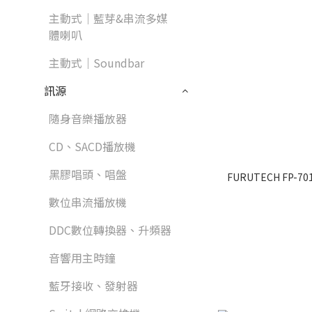
主動式｜藍芽&串流多媒
體喇叭
主動式｜Soundbar
訊源
隨身音樂播放器
CD、SACD播放機
黑膠唱頭、唱盤
FURUTECH FP-7
數位串流播放機
DDC數位轉換器、升頻器
音響用主時鐘
藍牙接收、發射器