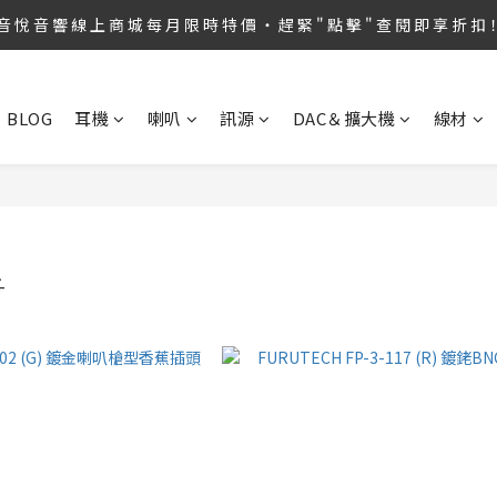
第36屆 TAA 國 際 Hi-End 音 響 大 展 情 熱 開 演 ‧  音 悅 音 響 1127 號 房 
音 悅 音 響 線 上 商 城 每 月 限 時 特 價 ‧ 趕 緊 " 點 擊 " 查 閱 即 享 折 扣
第36屆 TAA 國 際 Hi-End 音 響 大 展 情 熱 開 演 ‧  音 悅 音 響 1127 號 房 
BLOG
耳機
喇叭
訊源
DAC＆擴大機
線材
子