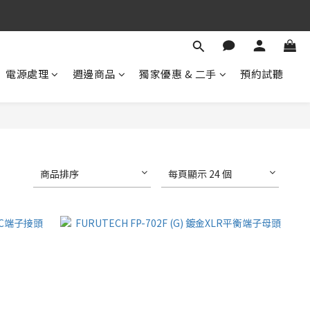
期 待 與 您 相 見
！
期 待 與 您 相 見
電源處理
週邊商品
獨家優惠 & 二手
預約試聽
商品排序
每頁顯示 24 個