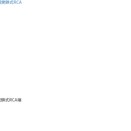
鍍銠鎖式RCA端