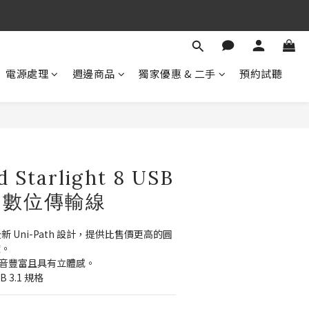
期 待 與 您 相 見
！
期 待 與 您 相 見
電源處理
週邊商品
獨家優惠 & 二手
預約試聽
 Starlight 8 USB
o C 數位傳輸線
 的全新 Uni-Path 設計，提供比售價更高的圓
度。
聲音豐富且具有立體感。
SB 3.1 規格