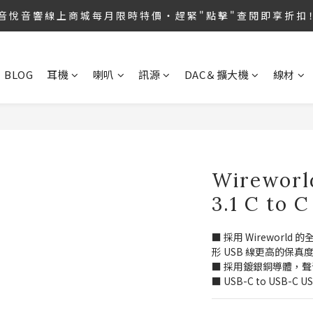
第36屆 TAA 國 際 Hi-End 音 響 大 展 情 熱 開 演 ‧  音 悅 音 響 1127 號 房 
音 悅 音 響 線 上 商 城 每 月 限 時 特 價 ‧ 趕 緊 " 點 擊 " 查 閱 即 享 折 扣
第36屆 TAA 國 際 Hi-End 音 響 大 展 情 熱 開 演 ‧  音 悅 音 響 1127 號 房 
BLOG
耳機
喇叭
訊源
DAC＆擴大機
線材
Wireworld
3.1 C t
■ 採用 Wireworld
形 USB 線更高的保真
■ 採用鍍銀銅導體，
■ USB-C to USB-C U