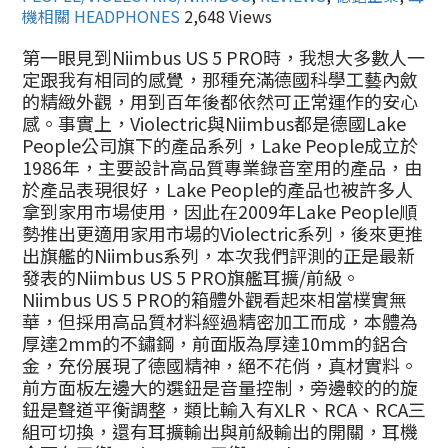
機相關 HEADPHONES
2,648 Views
第一眼見到Niimbus US 5 PRO時，我想大多數人一
定跟我有相同的感覺，那種充滿德國科學工藝內斂
的精緻外觀，用到百年後都依然可正常運作的安心
感。事實上，Violectric與Niimbus都是德國Lake
People公司旗下的產品系列，Lake People成立於
1986年，主要設計高品質專業錄音室用的產品，由
於產品表現很好，Lake People的產品也被許多人
拿到家用市場使用，因此在2009年Lake People順
勢推出更適用家用市場的Violectric系列，後來更推
出旗艦的Niimbus系列，本次我們評測的正是最新
發表的Niimbus US 5 PRO旗艦耳擴/前級。
Niimbus US 5 PRO的箱體外觀看起來相當樸實無
華，但採用高品質材料經過精密加工而成，本體為
厚達2mm的不鏽鋼，前面版為厚達10mm的鋁合
金，充份展現了德國精神，絕不花俏，真材實料。
前方面板左邊大的選鈕是音量控制，旁邊較的的旋
鈕是聲道平衡調整，類比輸入有XLR、RCA、RCA三
組可切換，還有耳擴輸出與前級輸出的開關，耳機