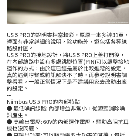
US 5 PRO的說明書相當精彩，厚厚一本多達31頁，
裡面有非常詳細的說明，除功能外，還包括各種線
路設計圖。
US 5 PRO的接地設計，將US 5 PRO上蓋打開後，
在內部線路中設有多處跳腳位置(PIN)可以調整接地
運作的方式，由於這已經是屬於比較進階的設定，
真的遇到哼聲或雜訊解決不了時，再參考說明書調
整看看。一般正常情況下是不建議用家去改動出廠
的設定。
--
Niimbus US 5 PRO的內部特點
● 最低噪訊線路: 內部增益非常小，從源頭消除噪
訊產生。
● 高輸出電壓: 60V的內部運作電壓，驅動高阻抗耳
機也沒問題。
● 高輸出功率: 可以驅動需要大功率的耳機，包括