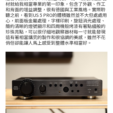
材就給我相當專業的第一印象，包含了外觀、作工
和背面的增益調整，很有德國與工業風格。實際聆
聽之前，看到US 5 PRO的體積雖然並不大但處處用
心，前面板金屬處理，字樣印刷，旋鈕消光處理、
簡約清晰的燈號顯示和四周機殼烤漆有著點綴般的
珍珠亮點，可以很仔細地觀察器材每一寸就能發現
這有著相當講究的製作和很協調的美感，雖然不花
俏但卻能讓人馬上感受到整體水準相當好。