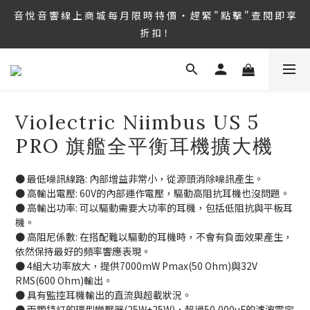
8/6 ~ 8/9 第36屆 TAA 國 際 Hi-End 音 響 大 展 情 熱 開 演 ‧  音 悅 
音 悅 音 響 線 上 商 城 每 月 限 時 特 價 ‧ 趕 緊 " 點 擊 " 查 閱 即 享 
音 響 1127 號 房 期 待 與 您 相 見
折 扣！
8/6 ~ 8/9 第36屆 TAA 國 際 Hi-End 音 響 大 展 情 熱 開 演 ‧  音 悅 
音 響 1127 號 房 期 待 與 您 相 見
Violectric Niimbus US 5
PRO 旗艦全平衡耳機擴大機
● 最低噪訊線路: 內部增益非常小，從源頭消除噪訊產生。
● 高輸出電壓: 60V的內部運作電壓，驅動高阻抗耳機也沒問題。
● 高輸出功率: 可以驅動需要大功率的耳機，包括低阻抗與平板耳
機。
● 高阻尼係數: 在搭配難以驅動的耳機時，不會有負面效果產生，
依然保持最好的頻率響應表現。
● 4組大功率放大，提供7000mW Pmax(50 Ohm)與32V 
RMS(600 Ohm)輸出。
● 具有監控耳機輸出的直流與超載狀況。
● 兩顆特訂的環型變壓器(25W+25W)，超過50,000uF的濾波電容