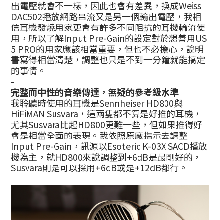
出電壓就會不一樣，因此也會有差異，換成Weiss
DAC502播放網路串流又是另一個輸出電壓，我相
信耳機發燒用家更會有許多不同阻抗的耳機輪流使
用，所以了解Input Pre-Gain的設定對於想善用US
5 PRO的用家應該相當重要，但也不必擔心，說明
書寫得相當清楚，調整也只是不到一分鐘就能搞定
的事情。
-
完整而中性的音樂傳達，無疑的參考級水準
我聆聽時使用的耳機是Sennheiser HD800與
HiFiMAN Susvara，這兩隻都不算是好推的耳機，
尤其Susvara比起HD800更難一些，但如果推得好
會是相當全面的表現。我依照原廠指示去調整
Input Pre-Gain，訊源以Esoteric K-03X SACD播放
機為主，就HD800來說調整到+6dB是最剛好的，
Susvara則是可以採用+6dB或是+12dB都行。