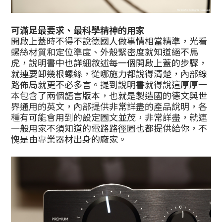
可滿足最要求、最科學精神的用家
開啟上蓋時不得不說德國人做事情相當精準，光看
螺絲材質和定位準度、外殼緊密度就知道絕不馬
虎，說明書中也詳細敘述每一個開啟上蓋的步驟，
就連要卸幾根螺絲，從哪施力都說得清楚，內部線
路佈局就更不必多言。提到說明書就得說這厚厚一
本包含了兩個語言版本，也就是製造國的德文與世
界通用的英文，內部提供非常詳盡的產品說明，各
種有可能會用到的設定圖文並茂，非常詳盡，就連
一般用家不須知道的電路路徑圖也都提供給你，不
愧是由專業器材出身的廠家。