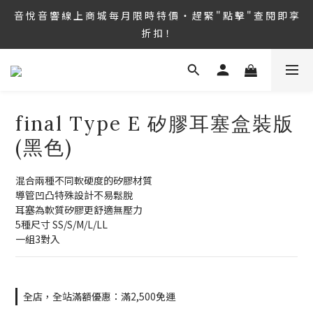
8/6 ~ 8/9 第36屆 TAA 國 際 Hi-End 音 響 大 展 情 熱 開 演 ‧  音 悅 
音 悅 音 響 線 上 商 城 每 月 限 時 特 價 ‧ 趕 緊 " 點 擊 " 查 閱 即 享 
音 響 1127 號 房 期 待 與 您 相 見
折 扣！
8/6 ~ 8/9 第36屆 TAA 國 際 Hi-End 音 響 大 展 情 熱 開 演 ‧  音 悅 
音 響 1127 號 房 期 待 與 您 相 見
final Type E 矽膠耳塞盒裝版
(黑色)
混合兩種不同軟硬度的矽膠材質
導管凹凸特殊設計不易鬆脫
耳塞為軟質矽膠更舒適無壓力
5種尺寸 SS/S/M/L/LL
一組3對入
全店，全站滿額優惠：滿2,500免運