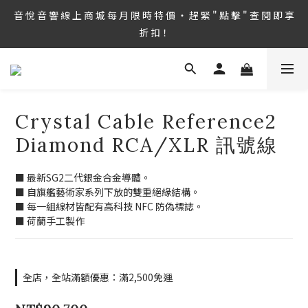
8/6 ~ 8/9 第36屆 TAA 國 際 Hi-End 音 響 大 展 情 熱 開 演 ‧  音 悅 
音 悅 音 響 線 上 商 城 每 月 限 時 特 價 ‧ 趕 緊 " 點 擊 " 查 閱 即 享 
音 響 1127 號 房 期 待 與 您 相 見
折 扣！
8/6 ~ 8/9 第36屆 TAA 國 際 Hi-End 音 響 大 展 情 熱 開 演 ‧  音 悅 
音 響 1127 號 房 期 待 與 您 相 見
Crystal Cable Reference2
Diamond RCA/XLR 訊號線
■ 最新SG2二代銀金合金導體。
■ 自旗艦藝術家系列下放的雙重絕緣結構。
■ 每一組線材皆配有高科技 NFC 防偽標誌。
■ 荷蘭手工製作
全店，全站滿額優惠：滿2,500免運