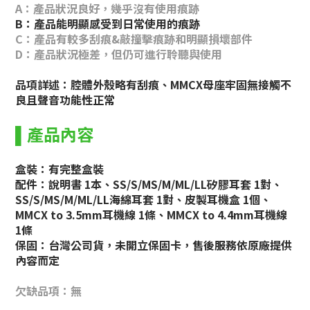
A：產品狀況良好，幾乎沒有使用痕跡
B：
產品
能明顯感受到日常使用的痕跡
C：產品有較多刮痕&敲撞擊
痕跡
和明顯損壞部件
D：產品狀況極差，但仍可進行聆聽與使用
品項詳述：腔體外殼略有刮痕、MMCX母座牢固無接觸不
良且聲音功能性正常
產品內容
▌
盒裝：有完整盒裝
配件：說明書 1本
、SS/S/MS/M/ML/LL矽膠耳套 1對、
SS/S/MS/M/ML/LL
海綿耳套 1對、皮製耳機盒 1個、
MMCX to 3.5mm耳機線 1條、
MMCX to 4.4mm耳機線
1條
保固：台灣公司貨，未開立保固卡，售後服務依原廠提供
內容而定
欠缺品項：無