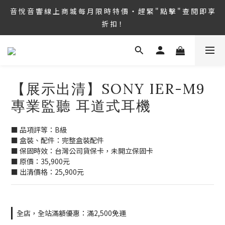
8/6 ~ 8/9 第36屆 TAA 國 際 Hi-End 音 響 大 展 情 熱 開 演 ‧  音 悅 
音 悅 音 響 線 上 商 城 每 月 限 時 特 價 ‧ 趕 緊 " 點 擊 " 查 閱 即 享 
音 響 1127 號 房 期 待 與 您 相 見
折 扣！
8/6 ~ 8/9 第36屆 TAA 國 際 Hi-End 音 響 大 展 情 熱 開 演 ‧  音 悅 
音 響 1127 號 房 期 待 與 您 相 見
【展示出清】SONY IER-M9
專業監聽 耳道式耳機
■ 品項評等：B級
■ 盒裝、配件：完整盒裝配件
■ 保固時效：台灣公司貨保卡，未開立保固卡
■ 原價：35,900元
■ 出清價格：25,900元
全店，全站滿額優惠：滿2,500免運