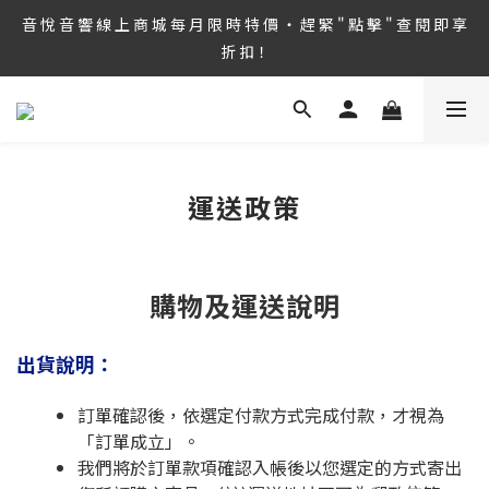
8/6 ~ 8/9 第36屆 TAA 國 際 Hi-End 音 響 大 展 情 熱 開 演 ‧  音 悅 
音 悅 音 響 線 上 商 城 每 月 限 時 特 價 ‧ 趕 緊 " 點 擊 " 查 閱 即 享 
音 響 1127 號 房 期 待 與 您 相 見
折 扣！
8/6 ~ 8/9 第36屆 TAA 國 際 Hi-End 音 響 大 展 情 熱 開 演 ‧  音 悅 
音 響 1127 號 房 期 待 與 您 相 見
運送政策
購物及運送說明
出貨說明：
訂單確認後，依選定付款方式完成付款，才視為
「訂單成立」。
我們將於訂單款項確認入帳後以您選定的方式寄出