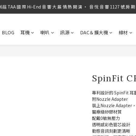
第36屆 TAA 國 際 Hi-End 音 響 大 展 情 熱 開 演 ‧  音 悅 音 響 1127 號 房 
第36屆 TAA 國 際 Hi-End 音 響 大 展 情 熱 開 演 ‧  音 悅 音 響 1127 號 房 
音 悅 音 響 線 上 商 城 獨 家 優 惠 ‧ 即 刻 " 點 擊 " 手 刀 下 單 撿 福 利！
BLOG
耳機
喇叭
訊源
DAC＆擴大機
線材
音 悅 音 響 線 上 商 城 每 月 限 時 特 價 ‧ 趕 緊 " 點 擊 " 查 閱 即 享 折 扣
第36屆 TAA 國 際 Hi-End 音 響 大 展 情 熱 開 演 ‧  音 悅 音 響 1127 號 房 
SpinFit
專利設計的 SpinFit 耳
附Nozzle Adapter
裝上Nozzle Adap
醫療級矽膠材質
配戴0敏無壓力
透明感彩色管芯設計
動態音訊刻劃更清晰