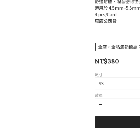
舒適耐聽、隔音密封性
適用於 4.5mm~5.5
4 pcs/Card
原廠公司貨
全店，全站滿額優惠：滿
NT$380
尺寸
數量