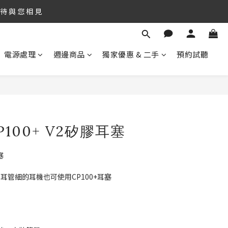
期 待 與 您 相 見
期 待 與 您 相 見
電源處理
週邊商品
獨家優惠 & 二手
預約試聽
！
期 待 與 您 相 見
 CP100+ V2矽膠耳塞
塞
ter，耳管細的耳機也可使用CP100+耳塞