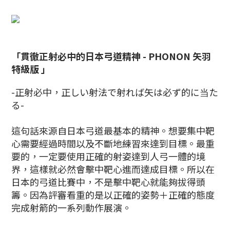
「貫徹正射必中的日本弓道精神 - PHONON 矢羽
特級版 」
-正射必中，正しい射法で射れば矢は必ず的に当た
る-
這句話來源自日本弓道最基本的精神。想要集中靶
心需要經過時間以及不斷地練習來達到目標。最重
要的，一定要使用正確的射姿達到人弓一體的境
界，這樣就必然會擊中靶心進而達成目標。所以在
日本的弓道比賽中，不是擊中靶心就能夠拔得頭
籌。因為評審看重的是以正確的姿勢＋正確的態度
完成射箭的一系列動作展演。