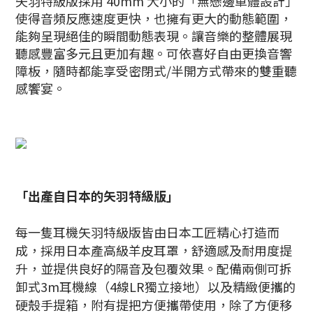
矢羽特級版採用 40mm 大小的「無懸邊單體設計」
使得音頻反應速度更快，也擁有更大的動態範圍，
能夠呈現絕佳的瞬間動態表現。讓音樂的整體展現
聽感豐富多元且更加有趣。可依喜好自由更換音響
障板，隨時都能享受密閉式/半開方式帶來的雙重聽
感饗宴。
「出產自日本的矢羽特級版」
每一隻耳機矢羽特級版皆由日本工匠精心打造而
成，採用日本產高級羊皮耳罩，舒適感及耐用度提
升，並提供良好的隔音及包覆效果。配備兩側可拆
卸式3m耳機線（4線LR獨立接地）以及精緻便攜的
硬殼手提箱，附有提把方便攜帶使用，除了方便移