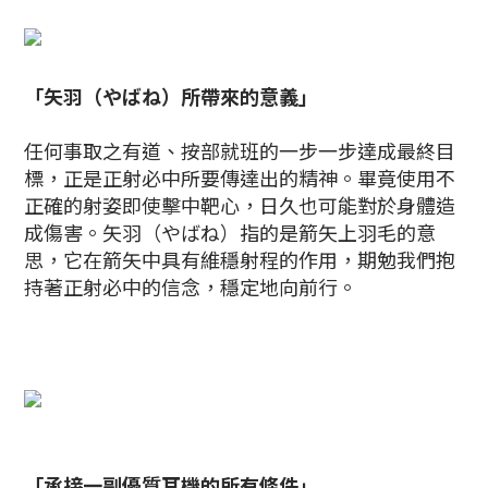
「矢羽（やばね）所帶來的意義」
任何事取之有道、按部就班的一步一步達成最終目
標，正是正射必中所要傳達出的精神。畢竟使用不
正確的射姿即使擊中靶心，日久也可能對於身體造
成傷害。矢羽（やばね）指的是箭矢上羽毛的意
思，它在箭矢中具有維穩射程的作用，期勉我們抱
持著正射必中的信念，穩定地向前行。
「承接一副優質耳機的所有條件」