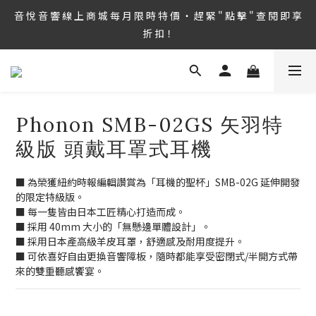
8/6 ~ 8/9 第36屆 TAA 國 際 Hi-End 音 響 大 展 情 熱 開 演 ‧  音 悅 
音 悅 音 響 線 上 商 城 每 月 限 時 特 價 ‧ 趕 緊 " 點 擊 " 查 閱 即 享 
音 響 1127 號 房 期 待 與 您 相 見
折 扣！
8/6 ~ 8/9 第36屆 TAA 國 際 Hi-End 音 響 大 展 情 熱 開 演 ‧  音 悅 
音 響 1127 號 房 期 待 與 您 相 見
Phonon SMB-02GS 矢羽特
級版 頭戴耳罩式耳機
■ 為榮獲紐約時報編輯讚賞為「耳機的聖杯」SMB-02G 延伸開發
的限定特級版。
■ 每一隻皆由日本工匠精心打造而成。
■ 採用 40mm 大小的「無懸邊單體設計」。
■ 採用日本產高級羊皮耳罩，舒適感及耐用度提升。
■ 可依喜好自由更換音響障板，隨時都能享受密閉式/半開方式帶
來的雙重聽感饗宴。