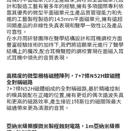
計和製造工藝有著多年的經驗,擁有多項國際專利依
靠其優秀的微型平面磁單元生產品質管理能力和先
進的工藝製程製造的14.5mm平面磁單元,擁有遠超
同類產品的非線性失真表現和聲學一致性以及產品
可靠性。
在水月雨研發團隊在聲學結構設計和耳機調校方面
豐富經驗技術的加持下,我們將這顆單元進行了聲學
結構上的魔改,配合耳機聲腔的調校實現在面磁入耳
式耳機中領先的音質表現。
高精度的微型柵格磁體陣列
，7+7條N52H釹磁體
全對稱磁路
7+7條N52H磁體組成的全對稱磁路,基於精確控制
的模具裝配在正確的位置,擁有更低的偶次諧波失真
和更高的磁路效率,產生接近1特斯拉的磁間隙最大
磁通帶來更為清澈的音質。
亞納米級振膜微米製程蝕刻電路，
1m亞納米級振