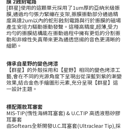
膜 2蝕刻電路
[群星]使用的這顆單元採用了1um厚的亞納米級振
膜,通過均勻張力緊繃在支架,振膜振動部分通過精
度高達2um以內的蛇形蝕刻電路與行於振膜的磁場
產生安培力驅動振動發聲。這種高精度,超薄,受力
均勻的振膜結構能在振動過程中擁有更低的分割振
動和非線性失真帶來更為通透悠揚的音色更清晰的
細節。
傳承自星野的變色烤漆
【群星】的外殼採用和【星野】相同的變色烤漆工
藝,會在不同的光源角度下呈現出從深藍到紫的漸變
效果,結合金色手繪圖形元素,充分呈現【群星】這
一設計主題。
標配兩款耳塞套
MIS-TIP(惰性海綿耳塞套) & U.C.TIP 高透液態矽膠
耳塞套
由Softears全新開發U.C.耳塞套(Ultraclear Tip),採