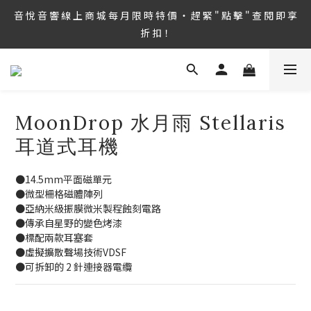
8/6 ~ 8/9 第36屆 TAA 國 際 Hi-End 音 響 大 展 情 熱 開 演 ‧  音 悅 
音 悅 音 響 線 上 商 城 每 月 限 時 特 價 ‧ 趕 緊 " 點 擊 " 查 閱 即 享 
音 響 1127 號 房 期 待 與 您 相 見
折 扣！
8/6 ~ 8/9 第36屆 TAA 國 際 Hi-End 音 響 大 展 情 熱 開 演 ‧  音 悅 
音 響 1127 號 房 期 待 與 您 相 見
MoonDrop 水月雨 Stellaris
耳道式耳機
●14.5mm平面磁單元
●微型柵格磁體陣列
●亞納米級振膜微米製程蝕刻電路
●傳承自星野的變色烤漆
●標配兩款耳塞套
●虛擬擴散聲場技術VDSF
●可拆卸的 2 針連接器電纜