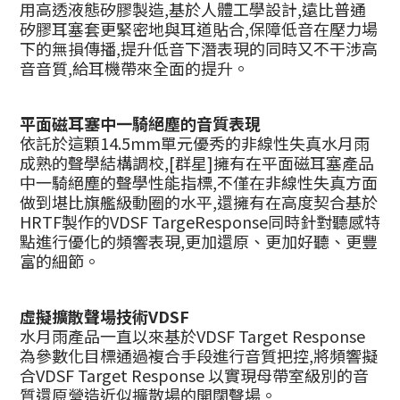
用高透液態矽膠製造,基於人體工學設計,遠比普通
矽膠耳塞套更緊密地與耳道貼合,保障低音在壓力場
下的無損傳播,提升低音下潛表現的同時又不干涉高
音音質,給耳機帶來全面的提升。
平面磁耳塞中一騎絕塵的音質表現
依託於這顆14.5mm單元優秀的非線性失真水月雨
成熟的聲學結構調校,[群星]擁有在平面磁耳塞產品
中一騎絕塵的聲學性能指標,不僅在非線性失真方面
做到堪比旗艦級動圈的水平,還擁有在高度契合基於
HRTF製作的VDSF TargeResponse同時針對聽感特
點進行優化的頻響表現,更加還原、更加好聽、更豐
富的細節。
虛擬擴散聲場技術VDSF
水月雨產品一直以來基於VDSF Target Response
為參數化目標通過複合手段進行音質把控,將頻響擬
合VDSF Target Response 以實現母帶室級別的音
質還原營造近似擴散場的開闊聲場。