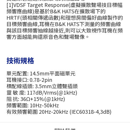
[1]VDSF Target Response(虛擬擴散聲場技目標幅
頻響應曲線)是基於B&K HATS在擴散場下的
HRTF(頭相關傳遞函數)和理想房間偏好曲線製作的
目標頻響曲線,耳機在B&K HATS下測量的頻響曲線
與該目標頻響抽線越接近,則可以大致視作耳機在頻
響方面越能夠還原音色和聲場聲像。
技術規格
單元配置: 14.5mm平面磁單元
耳機接口: 0.78-2pin
標配線插頭: 3.5mm立體聲插頭
靈 敏 度: 117dB/Vrms(@1kHz)
阻 抗: 36Ω+15%(@1kHz)
頻響範圍: 10Hz-50kHz
有效頻響範圍 20Hz-20kHz (IEC60318-4,3dB)