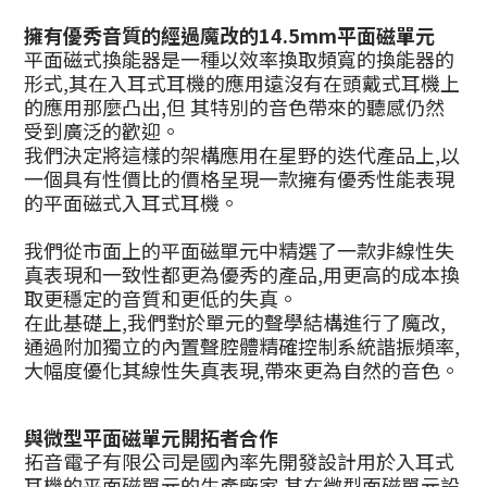
擁有優秀音質的經過魔改的14.5mm平面磁單元
平面磁式換能器是一種以效率換取頻寬的換能器的
形式,其在入耳式耳機的應用遠沒有在頭戴式耳機上
的應用那麼凸出,但 其特別的音色帶來的聽感仍然
受到廣泛的歡迎。
我們決定將這樣的架構應用在星野的迭代產品上,以
一個具有性價比的價格呈現一款擁有優秀性能表現
的平面磁式入耳式耳機。
我們從市面上的平面磁單元中精選了一款非線性失
真表現和一致性都更為優秀的產品,用更高的成本換
取更穩定的音質和更低的失真。
在此基礎上,我們對於單元的聲學結構進行了魔改,
通過附加獨立的內置聲腔體精確控制系統諧振頻率,
大幅度優化其線性失真表現,帶來更為自然的音色。
與微型平面磁單元開拓者合作
拓音電子有限公司是國內率先開發設計用於入耳式
耳機的平面磁單元的生產廠家,其在微型面磁單元設