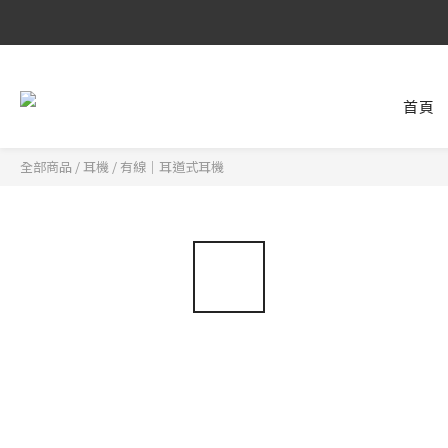
8/6 ~ 8/9 
首頁
8/6 ~ 8/9 
全部商品
/
耳機
/
有線｜耳道式耳機