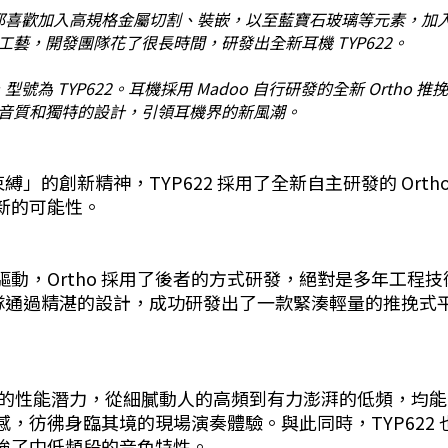
品都喜歡加入高規格金屬切割、裝嵌，以至藍寶石玻璃等元素，
藝，開發團隊花了很長時間，研發出全新耳機 TYP622。
為 TYP622。耳機採用 Madoo 自行研發的全新 Ortho 
音質和獨特的設計，引領耳機界的新風潮。
縛」的創新精神，TYP622 採用了全新自主研發的 Orth
新的可能性。
動，Ortho 採用了後者的方式研發，絕對是多年工程
師團隊通過精湛的設計，成功研發出了一款緊湊輕量的推挽
o 驅動單元的性能潛力，從細膩動人的高頻到有力澎湃的低頻
彷彿身臨其境的現場演奏體驗。與此同時，TYP622 也保
強了中低頻段的音色特性。