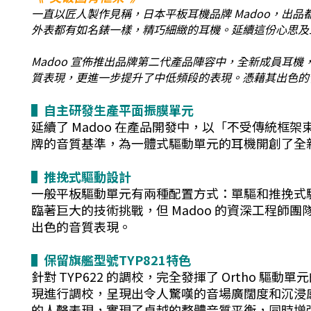
一直以匠人製作見稱，日本平板耳機品牌 Madoo，出
外表都有如名錶一樣，精巧細緻的耳機。延續這份心思及工
Madoo 宣佈推出品牌第二代產品陣容中，全新成員耳機，型號
質表現，更進一步提升了中低頻段的表現。憑藉其出色的
▌
自主研發生產平面振膜單元
延續了 Madoo 在產品開發中，以「不受傳統框架束
牌的音質基準，為一體式驅動單元的耳機開創了全
▌
推挽式驅動設計
一般平板驅動單元有兩種配置方式：單驅和推挽式驅
臨著巨大的技術挑戰，但 Madoo 的資深工程
出色的音質表現。
▌
保留旗艦型號TYP821特色
針對 TYP622 的調校，完全發揮了 Orth
現進行調校，呈現出令人驚嘆的音場廣闊度和沉浸感，
的人聲表現，實現了卓越的整體音質平衡，同時增