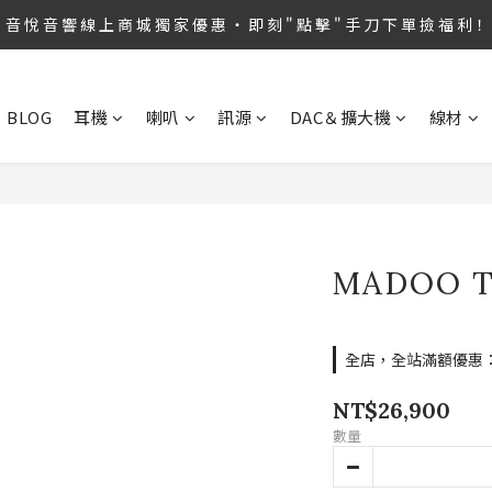
第36屆 TAA 國 際 Hi-End 音 響 大 展 情 熱 開 演 ‧  音 悅 音 響 1127 號 房 
音 悅 音 響 線 上 商 城 獨 家 優 惠 ‧ 即 刻 " 點 擊 " 手 刀 下 單 撿 福 利！
音 悅 音 響 線 上 商 城 每 月 限 時 特 價 ‧ 趕 緊 " 點 擊 " 查 閱 即 享 折 扣
BLOG
耳機
喇叭
訊源
DAC＆擴大機
線材
第36屆 TAA 國 際 Hi-End 音 響 大 展 情 熱 開 演 ‧  音 悅 音 響 1127 號 房 
MADOO 
全店，全站滿額優惠：滿
NT$26,900
數量