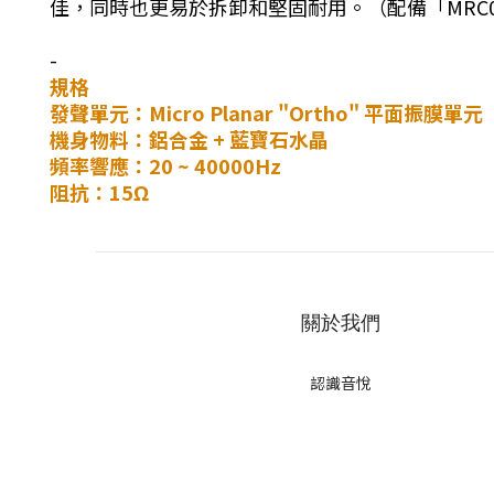
佳，同時也更易於拆卸和堅固耐用。（配備「MRC011」
-
規格
發聲單元：Micro Planar "Ortho" 平面振膜單元
機身物料：鋁合金 + 藍寶石水晶
頻率響應：20 ~ 40000Hz
阻抗：15Ω
關於我們
認識音悅