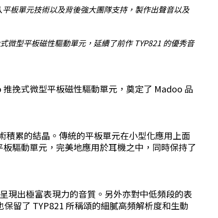
加入平板單元技術以及背後強大團隊支持，製作出聲音以及
推挽式微型平板磁性驅動單元，延續了前作 TYP821 的優秀音
o 推挽式微型平板磁性驅動單元，奠定了 Madoo 品
技術積累的結晶。傳統的平板單元在小型化應用上面
式平板驅動單元，完美地應用於耳機之中，同時保持了
，均能呈現出極富表現力的音質。另外亦對中低頻段的表
留了 TYP821 所稱頌的細膩高頻解析度和生動