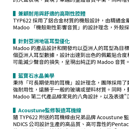
▌
兼顧耐用與舒適的高剛性腔體
TYP622 採用了鋁合金材質的機殼設計，由精通
Madoo 「機殼剛性影響音質」的設計理念，外
▌
針對亞洲地區耳型優化
Madoo 的產品設計和開發均以亞洲人的耳型為目
個亞洲人耳型數據，設計出達到出色的佩戴貼合度
可能減少聲音的損失，呈現出純正的 Madoo 音質
▌
藍寶石水晶美學
秉持「可長期使用的耳機」設計理念，團隊採用了類
強耐用性，遠勝于一般的玻璃或塑料材質。同時，藍
Madoo 第二代產品線常見的八角設計，以及表達
▌
Acoustune監修製造耳機線
隨 TYP622 附送的耳機線由兄弟品牌 Acous
NDICS 公司設計生產的高品質、高可靠性的Pent