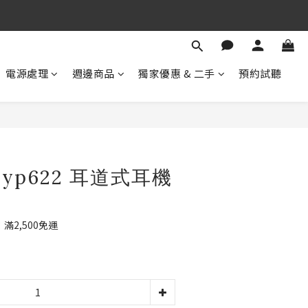
期 待 與 您 相 見
！
電源處理
週邊商品
獨家優惠 & 二手
預約試聽
期 待 與 您 相 見
Typ622 耳道式耳機
2,500免運