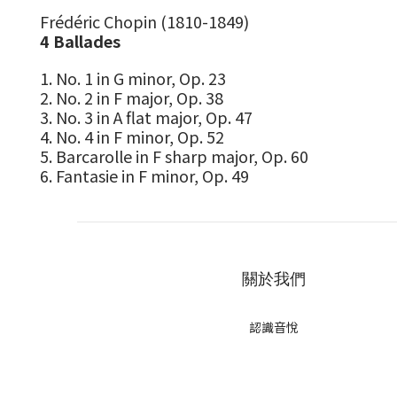
Frédéric Chopin (1810-1849)
4 Ballades
1. No. 1 in G minor, Op. 23
2. No. 2 in F major, Op. 38
3. No. 3 in A flat major, Op. 47
4. No. 4 in F minor, Op. 52
5. Barcarolle in F sharp major, Op. 60
6. Fantasie in F minor, Op. 49
關於我們
認識音悅