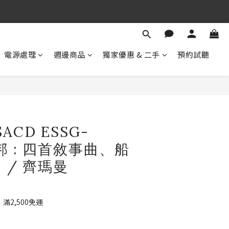
期 待 與 您 相 見
！
期 待 與 您 相 見
電源處理
週邊商品
獨家優惠 & 二手
預約試聽
 SACD ESSG-
蕭邦 : 四首敘事曲、船
 / 齊瑪曼
2,500免運