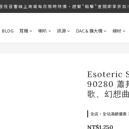
第36屆 TAA 國 際 Hi-End 音 響 大 展 情 熱 開 演 ‧  音 悅 音 響 1127 號 房 
音 悅 音 響 線 上 商 城 每 月 限 時 特 價 ‧ 趕 緊 " 點 擊 " 查 閱 即 享 折 扣
第36屆 TAA 國 際 Hi-End 音 響 大 展 情 熱 開 演 ‧  音 悅 音 響 1127 號 房 
BLOG
耳機
喇叭
訊源
DAC＆擴大機
線材
Esoteric
90280 
歌、幻想曲
全店，全站滿額優惠：滿
NT$1,250