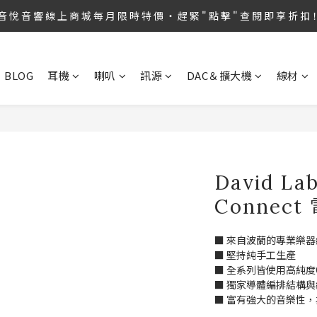
第36屆 TAA 國 際 Hi-End 音 響 大 展 情 熱 開 演 ‧  音 悅 音 響 1127 號 房 
音 悅 音 響 線 上 商 城 每 月 限 時 特 價 ‧ 趕 緊 " 點 擊 " 查 閱 即 享 折 扣
第36屆 TAA 國 際 Hi-End 音 響 大 展 情 熱 開 演 ‧  音 悅 音 響 1127 號 房 
BLOG
耳機
喇叭
訊源
DAC＆擴大機
線材
David La
Connect
■ 來自波蘭的專業樂
■ 堅持純手工生產
■ 全系列皆使用高純度
■ 獨家導體編排結構
■ 富有強大的音樂性