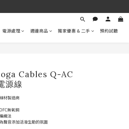
期 待 與 您 相 見
！
期 待 與 您 相 見
電源處理
週邊商品
獨家優惠 & 二手
預約試聽
boga Cables Q-AC
 電源線
器線材製造商
OFC無氧銅
與編織法
，為聲音添加活潑生動的氛圍