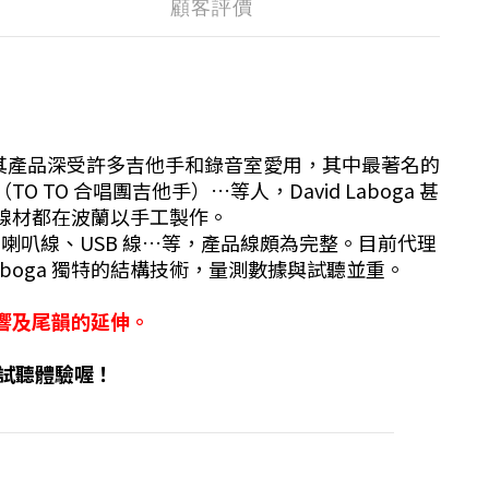
顧客評價
等，其產品深受許多吉他手和錄音室愛用，其中最著名的
ther（TO TO 合唱團吉他手）…等人，David Laboga 甚
標榜所有線材都在波蘭以手工製作。
線、訊號線、喇叭線、USB 線…等，產品線頗為完整。目前代理
d Laboga 獨特的結構技術，量測數據與試聽並重。
響及尾韻的延伸。
約試聽體驗喔！