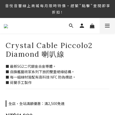
8/6 ~ 8/9 第36屆 TAA 國 際 Hi-End 音 響 大 展 情 熱 開 演 ‧  音 悅 
音 悅 音 響 線 上 商 城 每 月 限 時 特 價 ‧ 趕 緊 " 點 擊 " 查 閱 即 享 
音 響 1127 號 房 期 待 與 您 相 見
折 扣！
8/6 ~ 8/9 第36屆 TAA 國 際 Hi-End 音 響 大 展 情 熱 開 演 ‧  音 悅 
音 響 1127 號 房 期 待 與 您 相 見
Crystal Cable Piccolo2
Diamond 喇叭線
■ 最新SG2二代銀金合金導體。
■ 自旗艦藝術家系列下放的雙重絕緣結構。
■ 每一組線材皆配有高科技 NFC 防偽標誌。
■ 荷蘭手工製作
全店，全站滿額優惠：滿2,500免運