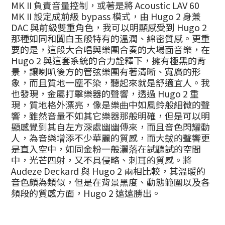
MK II 負責音量控制，或著是將 Acoustic LAV 60
MK II 設定成前級 bypass 模式，由 Hugo 2 身兼
DAC 與前級雙重角色，我可以明顯感受到 Hugo 2
那種如同和闐白玉般特有的溫潤、綿密質感。更重
要的是，這段大合唱與樂團合奏的大場面音樂，在
Hugo 2 與這套系統的合力詮釋下，擁有極黑的背
景，讓喇叭後方的管弦樂團有著清晰、寬廣的形
象，而且質地一塵不染，聽起來就是舒適宜人。我
也發現，金屬打擊樂器的聲響，透過 Hugo 2 重
現，質地格外漂亮，像是樂曲中如風鈴般細微的聲
響，雖然音量不如其它樂器那般明確，但是可以明
顯感覺到其自左方深處幽幽傳來，而且音色閃耀動
人，為音樂增添不少華麗的質感，而大鈸的聲響更
是直入空中，如同金粉一般灑落在試聽試的空間
中，光芒四射，又不具侵略、刺耳的質感。將
Audeze Deckard 與 Hugo 2 兩相比較，其溫暖的
音色頗為類似，但是在背景黑度、動態範圍以及各
頻段的質感方面，Hugo 2 遠遠勝出。