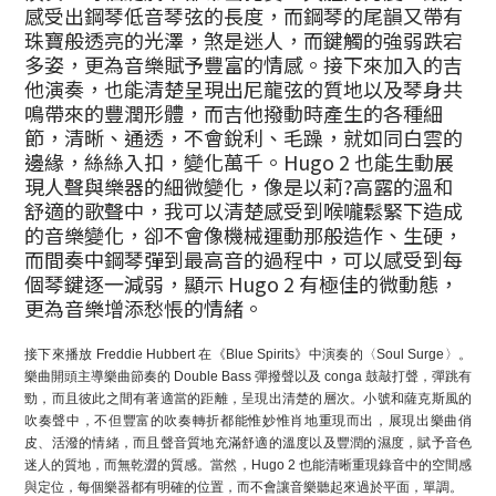
感受出鋼琴低音琴弦的長度，而鋼琴的尾韻又帶有
珠寶般透亮的光澤，煞是迷人，而鍵觸的強弱跌宕
多姿，更為音樂賦予豐富的情感。接下來加入的吉
他演奏，也能清楚呈現出尼龍弦的質地以及琴身共
鳴帶來的豐潤形體，而吉他撥動時產生的各種細
節，清晰、通透，不會銳利、毛躁，就如同白雲的
邊緣，絲絲入扣，變化萬千。Hugo 2 也能生動展
現人聲與樂器的細微變化，像是以莉?高露的溫和
舒適的歌聲中，我可以清楚感受到喉嚨鬆緊下造成
的音樂變化，卻不會像機械運動那般造作、生硬，
而間奏中鋼琴彈到最高音的過程中，可以感受到每
個琴鍵逐一減弱，顯示 Hugo 2 有極佳的微動態，
更為音樂增添愁悵的情緒。
接下來播放 Freddie Hubbert 在《Blue Spirits》中演奏的〈Soul Surge〉。
樂曲開頭主導樂曲節奏的 Double Bass 彈撥聲以及 conga 鼓敲打聲，彈跳有
勁，而且彼此之間有著適當的距離，呈現出清楚的層次。小號和薩克斯風的
吹奏聲中，不但豐富的吹奏轉折都能惟妙惟肖地重現而出，展現出樂曲俏
皮、活潑的情緒，而且聲音質地充滿舒適的溫度以及豐潤的濕度，賦予音色
迷人的質地，而無乾澀的質感。當然，Hugo 2 也能清晰重現錄音中的空間感
與定位，每個樂器都有明確的位置，而不會讓音樂聽起來過於平面，單調。