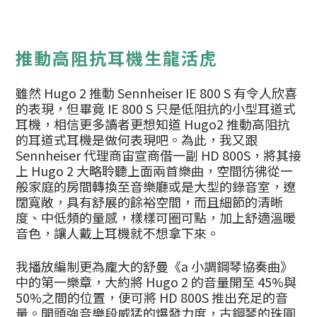
推動高阻抗耳機生龍活虎
雖然 Hugo 2 推動 Sennheiser IE 800 S 有令人欣喜
的表現，但畢竟 IE 800 S 只是低阻抗的小型耳道式
耳機，相信更多讀者更想知道 Hugo2 推動高阻抗
的耳道式耳機是做何表現吧。為此，我又跟
Sennheiser 代理商宙宣商借一副 HD 800S，將其接
上 Hugo 2 大略聆聽上面兩首樂曲，空間彷彿從一
般家庭的房間轉換至音樂廳或是大型的錄音室，遼
闊寬敞，具有舒展的餘裕空間，而且細節的清晰
度、中低頻的量感，樣樣可圈可點，加上舒適溫暖
音色，讓人戴上耳機就不想拿下來。
我播放編制更為龐大的舒曼《a 小調鋼琴協奏曲》
中的第一樂章，大約將 Hugo 2 的音量開至 45%與
50%之間的位置，便可將 HD 800S 推出充足的音
量。開頭強音樂段威猛的爆發力度，古鋼琴的珠圓