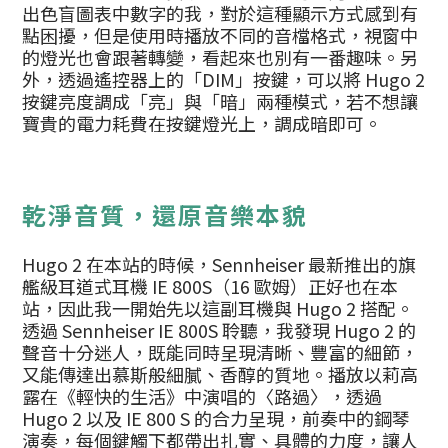
出色盲圖表中數字的我，對於這種顯示方式感到有
點困擾，但是使用時播放不同的音檔格式，視窗中
的燈光也會跟著轉變，看起來也別有一番趣味。另
外，透過遙控器上的「DIM」按鍵，可以將 Hugo 2
按鍵亮度調成「亮」與「暗」兩種模式，若不想讓
寶貴的電力耗費在按鍵燈光上，調成暗即可。
乾淨音質，還原音樂本貌
Hugo 2 在本站的時候，Sennheiser 最新推出的旗
艦級耳道式耳機 IE 800S（16 歐姆）正好也在本
站，因此我一開始先以這副耳機與 Hugo 2 搭配。
透過 Sennheiser IE 800S 聆聽，我發現 Hugo 2 的
聲音十分迷人，既能同時呈現清晰、豐富的細節，
又能傳達出慕斯般細膩、香醇的質地。播放以莉高
露在《輕快的生活》中演唱的〈路過〉，透過
Hugo 2 以及 IE 800 S 的合力呈現，前奏中的鋼琴
演奏，每個鍵觸下都帶出扎實、具體的力度，讓人