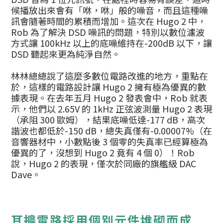
候播放出來會有「咻，咻」般的噪音，而且這種噪
訊會隨著時間的累積而增加。這次在 Hugo 2 中，
Rob 為了解決 DSD 噪訊的問題，特別以數位濾波
方式讓 100kHz 以上的底噪維持在-200dB 以下，讓
DSD 聽起來更為純淨自然。
林林總總說了這麼多數位電路改進的地方，重點在
於，這樣的電路設計讓 Hugo 2 擁有極為優異的數
據表現。在去年五月 Hugo 2 發表會中，Rob 就表
示，他們以 2.65V 的 1kHz 正弦波測量 Hugo 2 表現
（承阻 300 歐姆），結果底噪低達-177 dB，高次
諧波也都低於-150 dB，總失真僅有-0.00007%（在
音響器材中，小數點後 3 個零的失真率已經算極為
優異的了，沒想到 Hugo 2 竟有 4 個 0）！Rob
說，Hugo 2 的表現，僅次於同廠的旗艦級 DAC
Dave。
耳擴電路採用個別元件堆砌而成