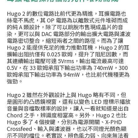
Hugo 2 的數位電路比前代更為精進，耳擴電路也
絲毫不馬虎，其 OP 電路為以離散式元件堆砌而成
的純 A 類設計，除了可以跳脫市售現成晶片的音
染，更可以與 DAC 電路部分的輸出擴大電路與濾波
電路密切整合，縮短兩者之間的路徑。而為了讓
Hugo 2 能提供充足的推力推動耳機，Hugo 2 的耳
擴輸出阻抗僅有 0.025 歐姆，提升了阻尼因數，而
其連續輸出電壓可達 5Vrms，輸出電流最高可達
0.5V，在 33 歐姆承阻下輸出功率為 740mW，300
歐姆承阻下輸出功率為 94mW，也比前代機種更為
強勁。
Hugo 2 雖然在外觀設計上與 Hugo 略有不同，但
是圓形的凸透鏡視窗，還有以變色 LED 燈標示播放
音量與音檔取樣率的設計，讓人一看就知道是出自
Chord 之手，辨識度相當高。另外，Hugo 2 也比
Hugo 多了 4 個按鍵，分別為電源開關、X-PHD
Crossfeed、輸入與濾波器，也以不同燈光顏色顯
示不同的檔位。老實說，辨色能力弱、向來無法看