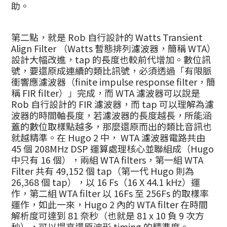
助。
第二點，就是 Rob 自行設計的 Watts Transient
Align Filter （Watts 暫態排列濾波器，簡稱 WTA）
設計大幅改進，tap 的長度也較前代增加。數位訊
號，要還原成連續的類比訊號，必須透過「有限脈
衝響應濾波器（finite impulse response filter，簡
稱 FIR filter）」完成，而 WTA 濾波器可以說是
Rob 自行設計的 FIR 濾波器，而 tap 可以理解為濾
波器的時間軸長度，若濾波器的長度越長，所能涵
蓋的數位取樣點越多，那麼還原而出的類比音訊也
就越精準。在 Hugo 2 中， WTA 濾波器電路共由
45 個 208MHz DSP 運算處理核心並聯組成（Hugo
中只有 16 個），兩組 WTA filters，第一組 WTA
Filter 共有 49,152 個 tap（第一代 Hugo 則為
26,368 個 tap），以 16 Fs（16 X 44.1 kHz）運
作，第二組 WTA filter 以 16Fs 至 256Fs 的取樣率
運作，如此一來，Hugo 2 內的 WTA filter 在時間
解析度可達到 81 奈秒（也就是 81 x 10 負 9 次方
秒），可以提高還原波形 timing 的精準度。