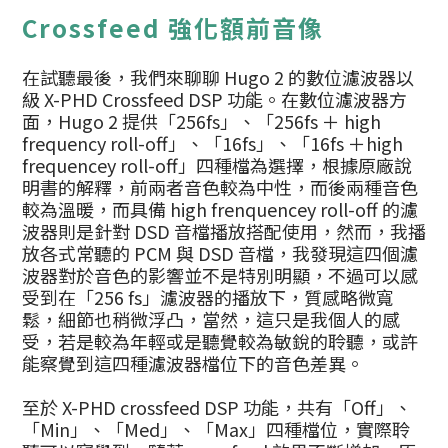
Crossfeed 強化額前音像
在試聽最後，我們來聊聊 Hugo 2 的數位濾波器以
級 X-PHD Crossfeed DSP 功能。在數位濾波器方
面，Hugo 2 提供「256fs」、「256fs ＋ high
frequency roll-off」、「16fs」、「16fs ＋high
frequencey roll-off」四種檔為選擇，根據原廠說
明書的解釋，前兩者音色較為中性，而後兩種音色
較為溫暖，而具備 high frenquencey roll-off 的濾
波器則是針對 DSD 音檔播放搭配使用，然而，我播
放各式常聽的 PCM 與 DSD 音檔，我發現這四個濾
波器對於音色的影響並不是特別明顯，不過可以感
受到在「256 fs」濾波器的播放下，質感略微寬
鬆，細節也稍微浮凸，當然，這只是我個人的感
受，若是較為年輕或是聽覺較為敏銳的聆聽，或許
能察覺到這四種濾波器檔位下的音色差異。
至於 X-PHD crossfeed DSP 功能，共有「Off」、
「Min」、「Med」、「Max」四種檔位，實際聆