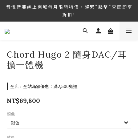
8/6 ~ 8/9 第36屆 TAA 國 際 Hi-End 音 響 大 展 情 熱 開 演 ‧  音 悅 
音 悅 音 響 線 上 商 城 每 月 限 時 特 價 ‧ 趕 緊 " 點 擊 " 查 閱 即 享 
音 響 1127 號 房 期 待 與 您 相 見
折 扣！
8/6 ~ 8/9 第36屆 TAA 國 際 Hi-End 音 響 大 展 情 熱 開 演 ‧  音 悅 
音 響 1127 號 房 期 待 與 您 相 見
Chord Hugo 2 隨身DAC/耳
擴一體機
全店，全站滿額優惠：滿2,500免運
NT$69,800
顏色
數量