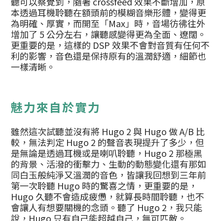
聽可以察覺到，隨著 crossfeed 效果不斷增加，原
本透過耳機聆聽在額頭前的模糊音樂形體，變得更
為明確、厚實，而開至「Max」時，音場彷彿往外
增加了 5 公分左右，讓聽感變得更為全面、遼闊。
更重要的是，這樣的 DSP 效果不會對音質有任何不
利的影響，音色還是保持原有的溫潤舒適，細節也
一樣清晰。
魅力來自於實力
雖然這次試聽並沒有將 Hugo 2 與 Hugo 做 A/B 比
較，無法判定 Hugo 2 的聲音表現提升了多少，但
是無論是透過耳機或是喇叭聆聽，Hugo 2 那極黑
的背景、活潑的衝擊力、生動的動態變化還有那如
同白玉般純淨又溫潤的音色，皆讓我回想到三年前
第一次聆聽 Hugo 時的驚喜之情，更重要的是，
Hugo 久聽不會造成疲憊，就算長時間聆聽，也不
會讓人有想要關機的念頭。聽了 Hugo 2，我只能
說，Hugo 只有自己能超越自己，無可匹敵。