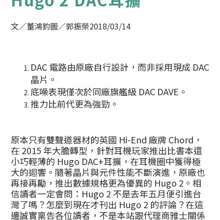
文／董鴻鈞
圖／郭振榮
2018/03/14
DAC 電路由原廠自行設計，而非採用現成 DAC
晶片。
底噪表現僅次於同廠旗艦級 DAC DAVE。
推力比前代更為強勁。
原本只有雙聲道器材的英國 Hi-End 廠牌 Chord，
在 2015 年大膽轉型，針對耳機玩家推出比書本還
小巧輕薄的 Hugo DAC+耳擴，在耳機圈中獲得極
大的迴響。隨著晶片與元件性能不斷演進，原廠也
再接再勵，推出數據規格更為優異的 Hugo 2。相
信讀者一定會問：Hugo 2 不是去年五月便引進台
灣了嗎？怎麼到現在才刊出 Hugo 2 的評論？在這
邊誠實稟告各位讀者，不是本站跟代理商雅士關係