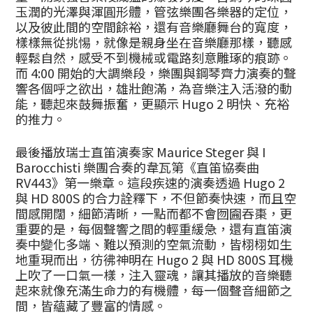
玉潤的光澤與渾圓形體，管弦樂團各樂器的定位，
以及彼此間的空間餘裕，還有音樂廳舞台的寬度，
樣樣無從挑惕，就像是親身坐在音樂廳那樣，聽感
輕鬆自然，感受不到機械或電路刻意雕琢的痕跡。
而 4:00 開始的大調樂段，樂團與鋼琴齊力演奏的聲
響各個呼之欲出，雄壯飽滿，為音樂注入活潑的動
能，聽起來鼓舞振奮，更顯示 Hugo 2 明快、充裕
的推力。
最後播放瑞士直笛演奏家 Maurice Steger 與 I
Barocchisti 樂團合奏的韋瓦第《直笛協奏曲
RV443》第一樂章。這段疾速的演奏透過 Hugo 2
與 HD 800S 的合力詮釋下，不但節奏快速，而且空
間感開闊，細節清晰，一點而都不會囫圇吞棗，更
重要的是，每個聲響之間的輕重緩急，還有直笛演
奏中變化多端、難以預測的空氣流動，皆栩栩如生
地重現而出，彷彿神明在 Hugo 2 與 HD 800S 耳機
上吹了一口氣一樣，注入靈魂，讓其播放的音樂聽
起來就像充滿生命力的有機體，每一個聲音細節之
間，皆蘊藏了豐富的情感。