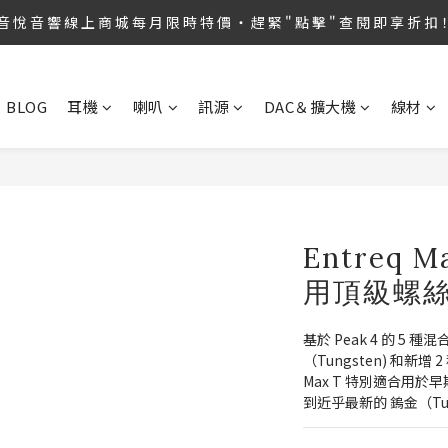
第36屆 TAA 國 際 Hi-End 音 響 大 展 情 熱 開 演 ‧  音 悅 音 響 1127 號 房 
音 悅 音 響 線 上 商 城 每 月 限 時 特 價 ‧ 趕 緊 " 點 擊 " 查 閱 即 享 折 扣
第36屆 TAA 國 際 Hi-End 音 響 大 展 情 熱 開 演 ‧  音 悅 音 響 1127 號 房 
BLOG
耳機
喇叭
訊源
DAC＆擴大機
線材
Entreq 
用頂級螺
基於 Peak 4 的 5
（Tungsten) 和新增 2
Max T 特別適合用
到近乎最新的 鎢金（Tu