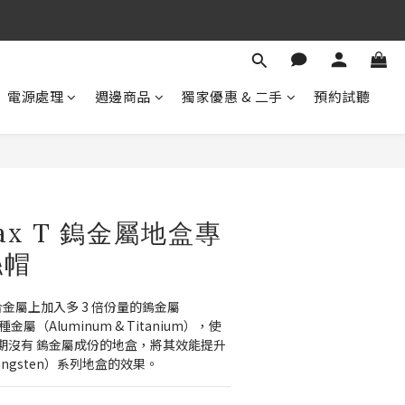
期 待 與 您 相 見
！
期 待 與 您 相 見
電源處理
週邊商品
獨家優惠 & 二手
預約試聽
Max T 鎢金屬地盒專
絲帽
 種混合金屬上加入多 3 倍份量的鎢金屬
 種金屬（Aluminum & Titanium），使 
於早期沒有 鎢金屬成份的地盒，將其效能提升
ngsten）系列地盒的效果。