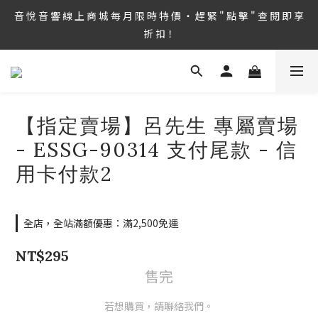
8/6 ~ 8/9 第36屆 TAA 國 際 Hi-End 音 響 大 展 情 熱 開 演 ‧  音 悅 
音 悅 音 響 線 上 商 城 每 月 限 時 特 價 ‧ 趕 緊 " 點 擊 " 查 閱 即 享 
音 響 1127 號 房 期 待 與 您 相 見
折 扣！
8/6 ~ 8/9 第36屆 TAA 國 際 Hi-End 音 響 大 展 情 熱 開 演 ‧  音 悅 
音 響 1127 號 房 期 待 與 您 相 見
【指定賣場】呂先生 專屬賣場
- ESSG-90314 支付尾款 - 信
用卡付款2
全店，全站滿額優惠：滿2,500免運
NT$295
售完
若想購買，請聯絡我們。