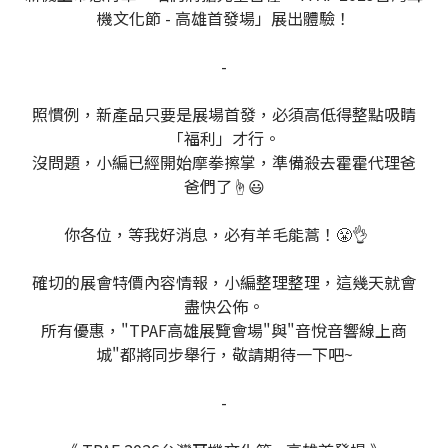
機文化節 - 高雄首發場」展出體驗！
-
照慣例，新產品只要是展場首發，必須高低得整點吸睛
「福利」才行。
沒問題，小編已經開始摩拳擦掌，準備殺去霍霍代理爸
爸們了☝️😃
你各位，等我好消息，必有羊毛能蒿！😤👌
確切的展會特價內容情報，小編整理整理，這幾天就會
盡快公佈。
所有優惠，"TPAF高雄展覽會場"與"音悅音響線上商
城"都將同步舉行，敬請期待一下吧~
-