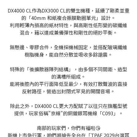
DX4000 CL作為DX3000 CL的雙生機種，延續了剛柔並重
的「40mm 和紙複合振膜動圈單元」設計。
利用輕薄內損高的紙材特性，與高剛性低形變的碳纖維
混合，藉以達成兼備彈性和剛性的絕妙平衡。
無懸邊、零膠合件，全機採機械固定，並搭配玻璃纖維
樹脂機身，能自然分散並吸收多餘諧震。
特殊的「後擴散器陣列結構」，由多個不同間距、造型
的溝槽所組成。
能將後腔內的平行面降低至最少，有效打散聲波的直接
反射路徑，營造出封閉式罕見的開闊音場。
除此之外，DX4000 CL更大方配賦了以往只在旗艦型號
提供，玩家俗稱"京線"的銅鍍銀耳機線「C093」。
南部的玩家們，你們有福啦😘
新機上市急行軍，咱們將搶先全台在「TPAF 2029台灣耳