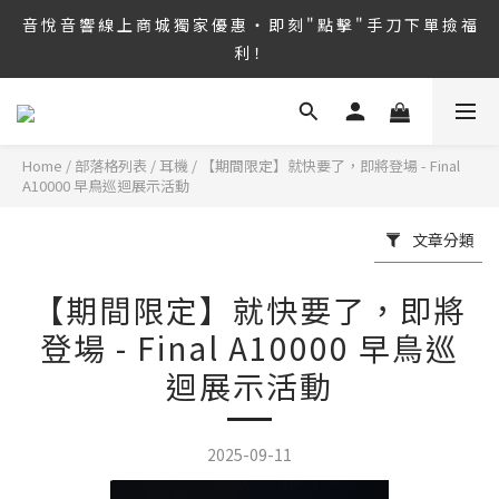
8/6 ~ 8/9 第36屆 TAA 國 際 Hi-End 音 響 大 展 情 熱 開 演 ‧  音 悅 
音 悅 音 響 線 上 商 城 獨 家 優 惠 ‧ 即 刻 " 點 擊 " 手 刀 下 單 撿 福 
音 響 1127 號 房 期 待 與 您 相 見
利！
音 悅 音 響 線 上 商 城 每 月 限 時 特 價 ‧ 趕 緊 " 點 擊 " 查 閱 即 享 
折 扣！
Home
/
部落格列表
/
耳機
/
【期間限定】就快要了，即將登場 - Final
8/6 ~ 8/9 第36屆 TAA 國 際 Hi-End 音 響 大 展 情 熱 開 演 ‧  音 悅 
A10000 早鳥巡迴展示活動
音 響 1127 號 房 期 待 與 您 相 見
文章分類
【期間限定】就快要了，即將
登場 - Final A10000 早鳥巡
迴展示活動
2025-09-11