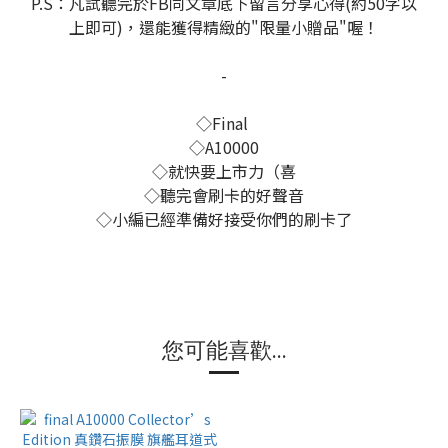
P.S：凡試聽完於FB同文章底下留言分享心得(約50字以
上即可)，還能獲得精緻的"限量小贈品"喔！
-
◇Final
◇A10000
◇就快要上市力（喜
◇聽完會刷卡的好聲音
◇小編已經準備好接受你們的刷卡了
您可能喜歡...