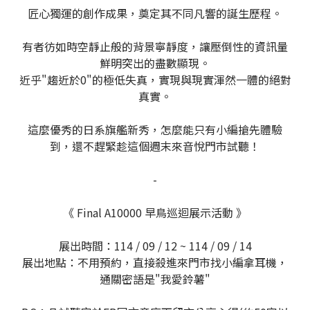
匠心獨運的創作成果，奠定其不同凡響的誕生歷程。
有者彷如時空靜止般的背景寧靜度，讓壓倒性的資訊量
鮮明突出的盡數顯現。
近乎"趨近於0"的極低失真，實現與現實渾然一體的絕對
真實。
這麼優秀的日系旗艦新秀，怎麼能只有小編搶先體驗
到，還不趕緊趁這個週末來音悅門市試聽！
-
《 Final A10000 早鳥巡迴展示活動 》
展出時間：114 / 09 / 12 ~ 114 / 09 / 14
展出地點：不用預約，直接殺進來門市找小編拿耳機，
通關密語是"我愛鈴薯"