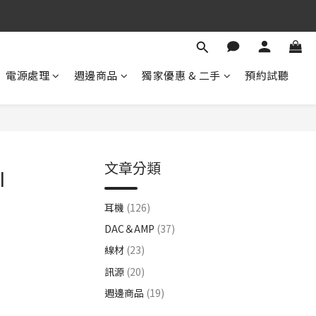
期 待 與 您 相 見
！
電源處理
週邊商品
獨家優惠 & 二手
預約試聽
期 待 與 您 相 見
文章分類
I
耳機
(126)
DAC＆AMP
(37)
線材
(23)
訊源
(20)
週邊商品
(19)