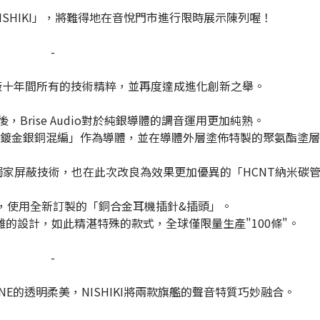
o NISHIKI」，將難得地在音悅門市進行限時展示陳列喔！
-
udio創廠十年間所有的技術精粹，並再度達成進化創新之舉。
後，Brise Audio對於純銀導體的調音運用更加純熟。
用「鍍金銀銅混編」作為導體，並在導體外層塗佈特製的聚氨酯塗
家屏蔽技術，也在此次改良為效果更加優異的「HCNT納米碳
開發，使用全新訂製的「銅合金耳機插針&插頭」。
密複雜的設計，如此精湛特殊的款式，全球僅限量生產"100條"。
-
GANE的透明柔美，NISHIKI將兩款旗艦的聲音特質巧妙融合。