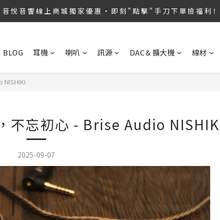
第36屆 TAA 國 際 Hi-End 音 響 大 展 情 熱 開 演 ‧  音 悅 音 響 1127 號 房 
音 悅 音 響 線 上 商 城 獨 家 優 惠 ‧ 即 刻 " 點 擊 " 手 刀 下 單 撿 福 利！
音 悅 音 響 線 上 商 城 每 月 限 時 特 價 ‧ 趕 緊 " 點 擊 " 查 閱 即 享 折 扣
BLOG
耳機
喇叭
訊源
DAC＆擴大機
線材
第36屆 TAA 國 際 Hi-End 音 響 大 展 情 熱 開 演 ‧  音 悅 音 響 1127 號 房 
NISHIKI
心 - Brise Audio NISHIK
2025-09-07