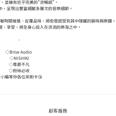
，並擁有近乎完美的"流暢感"。
中，呈現出豐富細膩多層次的音樂細節。
但隨著時間推進、反覆品味，將愈發感受到其中隱藏的韻味與樂趣。
浸、享受，將全身心投入在流淌的樂海之中。
-
◇Brise Audio
◇NISHIKI
◇尊爵不凡
◇粉絲必收
◇小編等你各位來刷卡😘
顧客服務