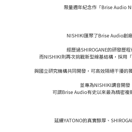
限量週年紀念作「Brise Audi
NISHIKI匯聚了Brise A
經歷過SHIROGANE的研發歷程
而NISHIKI則再次挑戰新型線基結構，採
與國立研究機構共同開發，可高效隔絕干擾的獨
並專為NISHIKI調音
可謂Brise Audio有史以來最為精
延續YATONO的真實醇厚、SHIRO