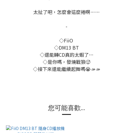
太扯了吧，怎麼會這麼捲啊……
-
◇FiiO
◇DM13 BT
◇還能轉CD真的太蝦了…
◇是你嗎，發燒戰狼🥵
◇接下來還能繼續起舞嗎😭🫴🫴
您可能喜歡...