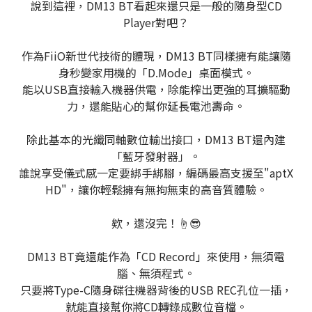
說到這裡，DM13 BT看起來還只是一般的隨身型CD
Player對吧？
作為FiiO新世代技術的體現，DM13 BT同樣擁有能讓隨
身秒變家用機的「D.Mode」桌面模式。
能以USB直接輸入機器供電，除能榨出更強的耳擴驅動
力，還能貼心的幫你延長電池壽命。
除此基本的光纖同軸數位輸出接口，DM13 BT還內建
「藍牙發射器」。
誰說享受儀式感一定要綁手綁腳，編碼最高支援至"aptX
HD"，讓你輕鬆擁有無拘無束的高音質體驗。
欸，還沒完！☝️😎
DM13 BT竟還能作為「CD Record」來使用，無須電
腦、無須程式。
只要將Type-C隨身碟往機器背後的USB REC孔位一插，
就能直接幫你將CD轉錄成數位音檔。