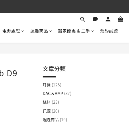
期 待 與 您 相 見
！
期 待 與 您 相 見
電源處理
週邊商品
獨家優惠 & 二手
預約試聽
文章分類
 D9
耳機
(125)
DAC＆AMP
(37)
線材
(23)
訊源
(20)
週邊商品
(19)