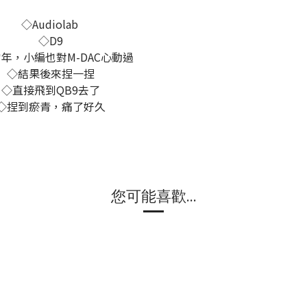
◇Audiolab
◇D9
年，小編也對M-DAC心動過
◇結果後來捏一捏
◇直接飛到QB9去了
◇捏到瘀青，痛了好久
您可能喜歡...