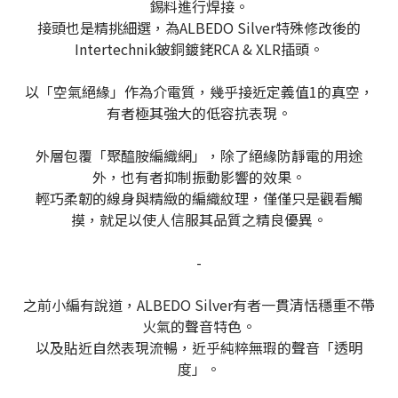
錫料進行焊接。
接頭也是精挑細選，為ALBEDO Silver特殊修改後的
Intertechnik鈹銅鍍銠RCA & XLR插頭。
以「空氣絕緣」作為介電質，幾乎接近定義值1的真空，
有者極其強大的低容抗表現。
外層包覆「聚醯胺編織網」，除了絕緣防靜電的用途
外，也有者抑制振動影響的效果。
輕巧柔韌的線身與精緻的編織紋理，僅僅只是觀看觸
摸，就足以使人信服其品質之精良優異。
-
之前小編有說道，ALBEDO Silver有者一貫清恬穩重不帶
火氣的聲音特色。
以及貼近自然表現流暢，近乎純粹無瑕的聲音「透明
度」。