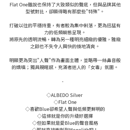
Flat One雖說也保持了大致類似的聲底，但與品牌其他
型號對比，卻顯得略有那麼些"特殊"。
打破以往的平穩持重，有者較為集中俐落，更為迅猛有
力的低頻瞬態呈現。
將原先的透明流暢，轉為另一種明亮細緻的優雅，雅緻
之餘也不失令人興快的倏地清爽。
明顯更為突出"人聲"作為畫面主體，並略帶一絲鼻音般
的嬌嗔；獨具親暱感，充滿者迷人的「女毒」氛圍。
-
◇ALBEDO Silver
◇Flat One
◇喜歡Blue卻希望人聲與低頻更鮮明的
◇這條就是你的升級好選擇
◇但如果就是愛Blue的聲音風格
◇那就直接衝刺到Monolith吧！