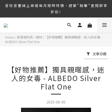
8/6 ~ 8/9 第36屆 TAA 國 際 Hi-End 音 響 大 展 情 熱 開 演 ‧  音 悅 
音 悅 音 響 線 上 商 城 每 月 限 時 特 價 ‧ 趕 緊 " 點 擊 " 查 閱 即 享 
音 響 1127 號 房 期 待 與 您 相 見
折 扣！
8/6 ~ 8/9 第36屆 TAA 國 際 Hi-End 音 響 大 展 情 熱 開 演 ‧  音 悅 
音 響 1127 號 房 期 待 與 您 相 見
Home
/
部落格列表
/
線材
/
【好物推薦】獨具親暱感，迷人的女毒 -
ALBEDO Silver Flat One
文章分類
【好物推薦】獨具親暱感，迷
人的女毒 - ALBEDO Silver
Flat One
2025-06-05